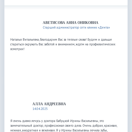
АВЕТИСОВА АННА ОНИКОВНА
Старший администратор сети клиник «Дента»
Наталья Витальевна, благодарим Вас за теплые слова! Будем и дальше
стараться окружать Вас заботой и вниманием, ждём на профилактических
осмотрах!
АЛЛА АНДРЕЕВНА
14.04.2025
Я очень давно лечусь у доктора Бабуцкой Ирины Васильевны, это
замечательный доктор, профессионал своего дела. Очень добрая, красивая,
нежная, аккуратная и вежливая. Я у Ирины Васильевны лечила зубы,