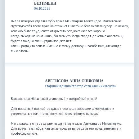
БЕЗ ИМЕНИ
06.10.2025
Вчера вечером удаляла зуб у врача Мангасарян Александра Микаеловича.
Чувствую себя после приема отлично! Ничего не болело, спала супер. По началу,
конечно, было трудновато открывать рот, но сейчас все хорошо.
Когда выходила из клиники, боялась, что когда спадет действие анестезии,
будет плохо, но очень удивилась, что нет!
Очень рада, что попала именно к этому доктору! Спасибо Вам, Александр
Микаелович!
АВЕТИСОВА АННА ОНИКОВНА
Старший администратор сети клиник «Дента»
Большое спасибо за такой душевный и подробный отзыв!
Для нас самый важный результат -это ваше хорошее самочувствие и
уверенность в том, что вы получили качественную помощь.
Мы с радостью передадим ваши тёплые слова Александру Микаеловичу.
Для врача такая обратная связь- лучшая награда за его труд, внимание и
профессионализм.