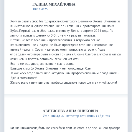
ГАЛИНА МИХАЙЛОВНА
10.02.2025
Хочу выразить свою благодарность стоматологу Шевченко Оксане Олеговне за
внимательное и чуткое отношение при лечении и протезировании моих
Зубов. Первый раз я обратилась в клинику Дента в апреле 2024 года. По
записи я попала к Шевченко О.О., о чем ни разу не пожалела.
В течение всего лечения и протезирования я встречала полное
взаимопонимание и радушие. Было проведено лечение и изготовление
нижней челюсти. Сроки и качество меня полностью устроили. После
определенного перерыва я снова пришла к Оксане Олеговне, чтобы заняться
лечением и протезированием верхней челюсти.
Все то же радушие, внимание и мастерство.
Большое спасибо Оксане Олеговне и ее помощнице Юле.
Также хочу поздравить их с наступающим профессиональным праздником -
Днём стоматолога!
Желаю всего наилучшего на профессиональном поприще и в личной жизни!
АВЕТИСОВА АННА ОНИКОВНА
Старший администратор сети клиник «Дента»
Галина Михайловна, большое спасибо за теплые слова в адрес нашего доктора