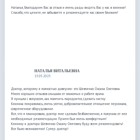
Наталья, благодарим Вас за отзыв и очень рады видеть Вас у нас в клинике!
Спасибо, что цените, не забываете и рекомендуете нас своим близким!
НАТАЛЬЯ ВИТАЛЬЕВНА
13.05.2025
Доктор, которому я полностью доверяю- это Шевченко Оксана Олеговна.
Много хороших отзывов слышала от знакомых о работе врача.
Я пришла с вопросом, как полечить пародонтоз, сделать чистку.
Клиника понравилась, очень уютно, доброжелательное отношение персонала,
современное оборудование.
Все, что я планировала, доктор мне сделала безболезненно, я получила от нее
необходимые рекомендации. Прием был очень комфортным!
Клинику и доктора Шевченко Оксану Олеговну буду всем рекомендовать!
Все было великолепно! Супер доктор!