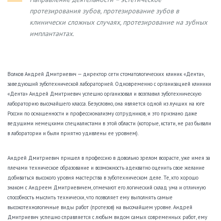
протезирования зубов, протезирование зубов в
клинически сложных случаях, протезирование на зубных
имплантантах.
Волков Андрей Дмитриевич — директор сети стоматологических клиник «Дента»,
заведующий зуботехнической лабораторией. Одновременно с организацией клиники
«Дента» Андрей Дмитриевич успешно организовал и возглавил зуботехническую
лабораторию высочайшего класса. Безусловно, она является одной из лучших на юге
России по оснащенности и профессионализму сотрудников, и это признано даже
ведущими немецкими специалистами в этой области (которые, кстати, не раз бывали
в лаборатории и были приятно удивлены ее уровнем).
Андрей Дмитриевич пришел в профессию в довольно зрелом возрасте, уже имея за
плечами техническое образование и возможность адекватно оценить свое желание
добиваться высокого уровня мастерства в зуботехническом деле. Те, кто хорошо
знаком с Андреем Дмитриевичем, отмечают его логический склад ума и отличную
способность мыслить технически, что позволяет ему выполнять самые
высокотехнологичные виды работ (протезов) на высочайшем уровне. Андрей
Дмитриевич успешно справляется с любым видом самых современных работ, ему