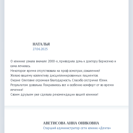
НАТАЛЬЯ
27.06.2025
О клинике узнала вначале 2000-х, приводила дочь к доктору Борисенко и
сама лечилась.
Некоторое время отсутствовала на проф осмотрах, сожалению!
Желаю вашему коллективу дисциплинированных пациентов.
Оксане Олеговне огромная благодарность. Спасибо сестричке Юлии.
Результатом довольна. Понравилось все и особенно комфорт от во время
лечения!
Своим друзьям уже сделала рекомендации вашей клиники!
АВЕТИСОВА АННА ОНИКОВНА
Старший администратор сети клиник «Дента»