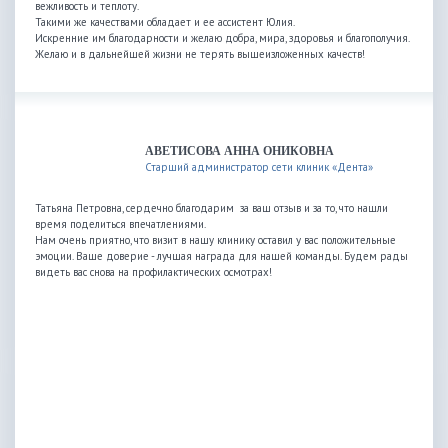
вежливость и теплоту.
Такими же качествами обладает и ее ассистент Юлия.
Искренние им благодарности и желаю добра, мира, здоровья и благополучия.
Желаю и в дальнейшей жизни не терять вышеизложенных качеств!
АВЕТИСОВА АННА ОНИКОВНА
Старший администратор сети клиник «Дента»
Татьяна Петровна, сердечно благодарим за ваш отзыв и за то, что нашли
время поделиться впечатлениями.
Нам очень приятно, что визит в нашу клинику оставил у вас положительные
эмоции. Ваше доверие - лучшая награда для нашей команды. Будем рады
видеть вас снова на профилактических осмотрах!