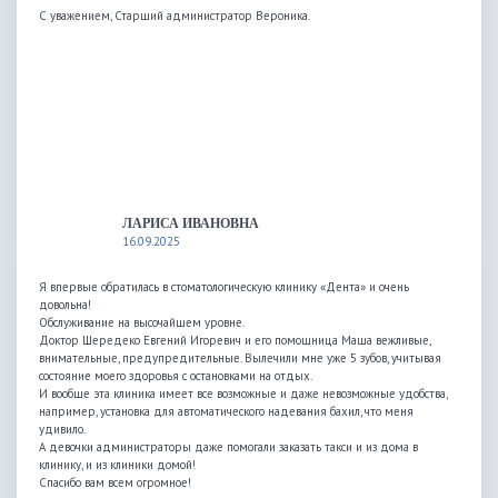
С уважением, Старший администратор Вероника.
ЛАРИСА ИВАНОВНА
16.09.2025
Я впервые обратилась в стоматологическую клинику «Дента» и очень
довольна!
Обслуживание на высочайшем уровне.
Доктор Шередеко Евгений Игоревич и его помощница Маша вежливые,
внимательные, предупредительные. Вылечили мне уже 5 зубов, учитывая
состояние моего здоровья с остановками на отдых.
И вообще эта клиника имеет все возможные и даже невозможные удобства,
например, установка для автоматического надевания бахил, что меня
удивило.
А девочки администраторы даже помогали заказать такси и из дома в
клинику, и из клиники домой!
Спасибо вам всем огромное!