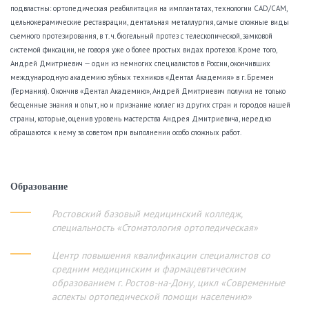
подвластны: ортопедическая реабилитация на имплантатах, технологии CAD/CAM,
цельнокерамические реставрации, дентальная металлургия, самые сложные виды
съемного протезирования, в т. ч. бюгельный протез с телескопической, замковой
системой фиксации, не говоря уже о более простых видах протезов. Кроме того,
Андрей Дмитриевич — один из немногих специалистов в России, окончивших
международную академию зубных техников «Дентал Академия» в г. Бремен
(Германия). Окончив «Дентал Академию», Андрей Дмитриевич получил не только
бесценные знания и опыт, но и признание коллег из других стран и городов нашей
страны, которые, оценив уровень мастерства Андрея Дмитриевича, нередко
обращаются к нему за советом при выполнении особо сложных работ.
Образование
Ростовский базовый медицинский колледж,
специальность «Стоматология ортопедическая»
Центр повышения квалификации специалистов со
средним медицинским и фармацевтическим
образованием г. Ростов-на-Дону, цикл «Современные
аспекты ортопедической помощи населению»