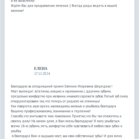
и ее ассистента!
Ждём Вас для продолжение лечения :) Всегда рады видеть в нашей
клинике!
ЕЛЕНА
17.12.2024
Благодарю за сегодняшний прием Евгения Игоревича Шередеко !
Мост выглядит эстетично, изящно и гармонично с другими зубами.
предельно комфортно при жевании, никакого скрежета зубов. Пятый зуб снизу
откорректировали так, что теперь от родного не отличишь!
Как говорится, жую орехи, наслаждаюсь жизнью и улыбаюсь благодаря
Вашему профессионализму, пониманию и терпению!
Спасибо, что учитываете мои пожелания. Приятно, что Вы так относитесь к
своему делу! На самом деле, я Вам очень благодарна! Я могу улыбаться
всеми 28-ю зубами, петь, комфортно себя чувствовать.Я люблю свои зубки и
улыбку.
А благодаря Вам я ощущаю мост, как свои собственные зубы! И для меня