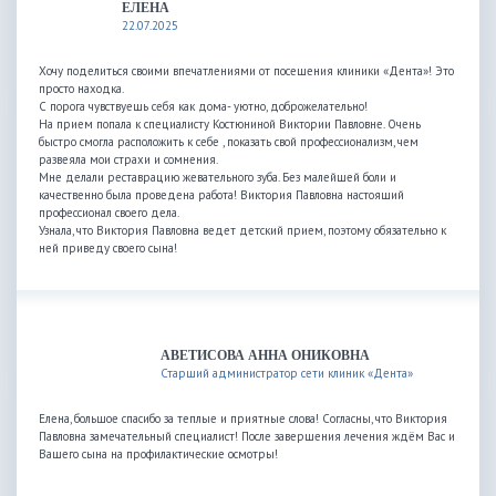
ЕЛЕНА
22.07.2025
Хочу поделиться своими впечатлениями от посещения клиники «Дента»! Это
просто находка.
С порога чувствуешь себя как дома- уютно, доброжелательно!
На прием попала к специалисту Костюниной Виктории Павловне. Очень
быстро смогла расположить к себе , показать свой профессионализм, чем
развеяла мои страхи и сомнения.
Мне делали реставрацию жевательного зуба. Без малейшей боли и
качественно была проведена работа! Виктория Павловна настоящий
профессионал своего дела.
Узнала, что Виктория Павловна ведет детский прием, поэтому обязательно к
ней приведу своего сына!
АВЕТИСОВА АННА ОНИКОВНА
Старший администратор сети клиник «Дента»
Елена, большое спасибо за теплые и приятные слова! Согласны, что Виктория
Павловна замечательный специалист! После завершения лечения ждём Вас и
Вашего сына на профилактические осмотры!