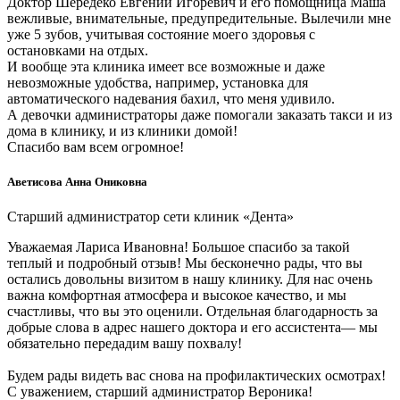
Доктор Шередеко Евгений Игоревич и его помощница Маша
вежливые, внимательные, предупредительные. Вылечили мне
уже 5 зубов, учитывая состояние моего здоровья с
остановками на отдых.
И вообще эта клиника имеет все возможные и даже
невозможные удобства, например, установка для
автоматического надевания бахил, что меня удивило.
А девочки администраторы даже помогали заказать такси и из
дома в клинику, и из клиники домой!
Спасибо вам всем огромное!
Аветисова Анна Ониковна
Старший администратор сети клиник «Дента»
Уважаемая Лариса Ивановна! Большое спасибо за такой
теплый и подробный отзыв! Мы бесконечно рады, что вы
остались довольны визитом в нашу клинику. Для нас очень
важна комфортная атмосфера и высокое качество, и мы
счастливы, что вы это оценили. Отдельная благодарность за
добрые слова в адрес нашего доктора и его ассистента— мы
обязательно передадим вашу похвалу!
Будем рады видеть вас снова на профилактических осмотрах!
С уважением, старший администратор Вероника!