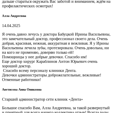
дальше стараться окружать Вас заботой и вниманием, ждём на
профилактических осмотрах!
Алла Андреевна
14.04.2025
Я очень давно лечусь у доктора Бабуцкой Ирины Васильевны,
это замечательный доктор, профессионал своего дела. Очень
добрая, красивая, нежная, аккуратная и вежливая. Я у Ирины
Васильевны лечила зубы, протезировала. Очень довольна, ни
на кого не променяю, доверяю только ей!
Помощницы у нее добрые девочки. Спасибо им!
Еще доктор хирург Караблинов Антон Юрьевич очень
хороший доктор.
Спасибо всему персоналу клиники Дента.
Девочки администраторы доброжелательные, вежливые!
Отменные работники!
Аветисова Анна Ониковна
Старший администратор сети клиник «Дента»
Большое спасибо Вам, Алла Андреевна, за такой развернутый
и приятный для всего нашего коллектива отзыв! Всегда рады