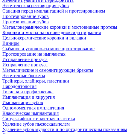
Лечение пульпита и периодонтита
Эстетическая реставрация зубов
Санация перед имплантацией и протезированием
Протезирование зубов
Протезирование зубов
Металлокерамические коронки и мостовидные протезы
Коронки и мосты на основе диоксида циркония
Цельнокерамические коронки и вкладки
Виниры
Съёмное и условно-съемное протезирование
Протезирование на имплантах
Исправление прикуса
Исправление прикуса
Металлические и самолигирующие брекеты
Эстетичные брекеты
Трейнеры, элайнеры, пластинки
Пародонтология
Гигиена и профилактика
Имплантация и хирургия
Имплантация зубов
Одномоментная имплантация
Классическая имплантация
Синус-лифтинг и костная пластика
Удаление зубов пьезоскальпелем
Удаление зубов мудрости и по ортодонтическим показаниям