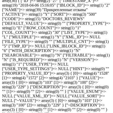
array(36) { ["ID"]=> string(2) "27" ["TIMESTAMP_X"]=>
string(19) "2018-04-06 15:16:05" ["IBLOCK_ID"]=> string(1) "2"
["NAME"]=> string(39) "Прикрепленные отзывы"
["ACTIVE"]=> string(1) "Y" ["SORT"]=> string(3) "500"
["CODE"]=> string(15) "DOCTORS_REVIEWS"
["DEFAULT_VALUE"]=> string(0) "" ["PROPERTY_TYPE"]=>
string(1) "E" ["ROW_COUNT"]=> string(1) "1"
["COL_COUNT"]=> string(2) "30" ["LIST_TYPE"]=> string(1)
"L" ["MULTIPLE"]=> string(1) "Y" ["XML_ID"]=> NULL
["FILE_TYPE"]=> string(0) "" ["MULTIPLE_CNT"]=> string(1)
"5" ["TMP_ID"]=> NULL ["LINK_IBLOCK_ID"]=> string(1)
"6" ["WITH_DESCRIPTION"]=> string(1) "N"
["SEARCHABLE"]=> string(1) "N" ["FILTRABLE"]=> string(1)
"N" ["IS_REQUIRED"]=> string(1) "N" ["VERSION"]=>
string(1) "1" ["USER_TYPE"]=> NULL
["USER_TYPE_SETTINGS"]=> NULL ["HINT"]=> string(0) ""
["PROPERTY_VALUE_ID"]=> array(3) { [0]=> string(4) "1528"
[1]=> string(4) "1572" [2]=> string(4) "2103" } ["VALUE"]=>
array(3) { [0]=> string(3) "103" [1]=> string(3) "100" [2]=>
string(3) "229" } ["DESCRIPTION"]=> array(3) { [0]=> string(0)
"" [1]=> string(0) "" [2]=> string(0) "" } ["VALUE_ENUM"]=>
NULL ["VALUE_XML_ID"]=> NULL ["VALUE_SORT"]=>
NULL ["~VALUE"]=> array(3) { [0]=> string(3) "103" [1]=>
string(3) "100" [2]=> string(3) "229" } ["~DESCRIPTION"]=>
array(3) { [0]=> string(0) "" [1]=> string(0) "" [2]=> string(0) "" }