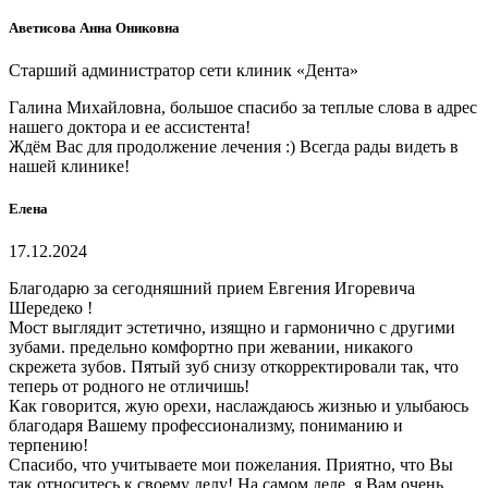
Аветисова Анна Ониковна
Старший администратор сети клиник «Дента»
Галина Михайловна, большое спасибо за теплые слова в адрес
нашего доктора и ее ассистента!
Ждём Вас для продолжение лечения :) Всегда рады видеть в
нашей клинике!
Елена
17.12.2024
Благодарю за сегодняшний прием Евгения Игоревича
Шередеко !
Мост выглядит эстетично, изящно и гармонично с другими
зубами. предельно комфортно при жевании, никакого
скрежета зубов. Пятый зуб снизу откорректировали так, что
теперь от родного не отличишь!
Как говорится, жую орехи, наслаждаюсь жизнью и улыбаюсь
благодаря Вашему профессионализму, пониманию и
терпению!
Спасибо, что учитываете мои пожелания. Приятно, что Вы
так относитесь к своему делу! На самом деле, я Вам очень