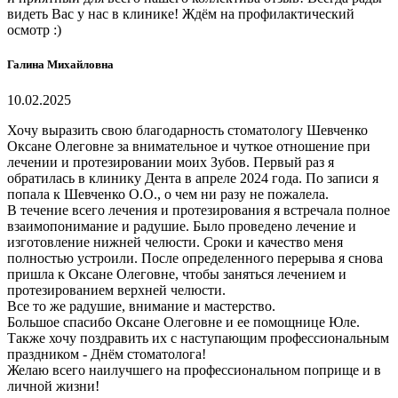
видеть Вас у нас в клинике! Ждём на профилактический
осмотр :)
Галина Михайловна
10.02.2025
Хочу выразить свою благодарность стоматологу Шевченко
Оксане Олеговне за внимательное и чуткое отношение при
лечении и протезировании моих Зубов. Первый раз я
обратилась в клинику Дента в апреле 2024 года. По записи я
попала к Шевченко О.О., о чем ни разу не пожалела.
В течение всего лечения и протезирования я встречала полное
взаимопонимание и радушие. Было проведено лечение и
изготовление нижней челюсти. Сроки и качество меня
полностью устроили. После определенного перерыва я снова
пришла к Оксане Олеговне, чтобы заняться лечением и
протезированием верхней челюсти.
Все то же радушие, внимание и мастерство.
Большое спасибо Оксане Олеговне и ее помощнице Юле.
Также хочу поздравить их с наступающим профессиональным
праздником - Днём стоматолога!
Желаю всего наилучшего на профессиональном поприще и в
личной жизни!