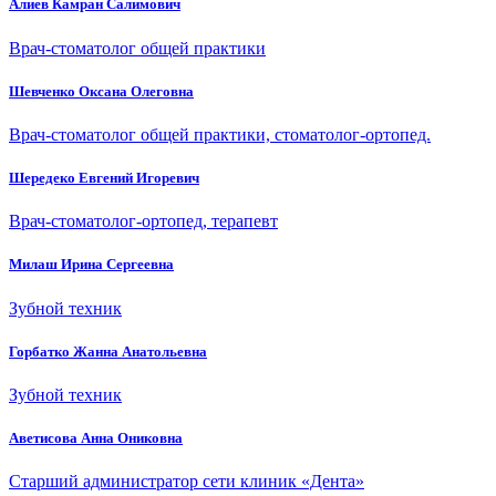
Алиев Камран Салимович
Врач-стоматолог общей практики
Шевченко Оксана Олеговна
Врач-стоматолог общей практики, стоматолог-ортопед.
Шередеко Евгений Игоревич
Врач-стоматолог-ортопед, терапевт
Милаш Ирина Сергеевна
Зубной техник
Горбатко Жанна Анатольевна
Зубной техник
Аветисова Анна Ониковна
Старший администратор сети клиник «Дента»