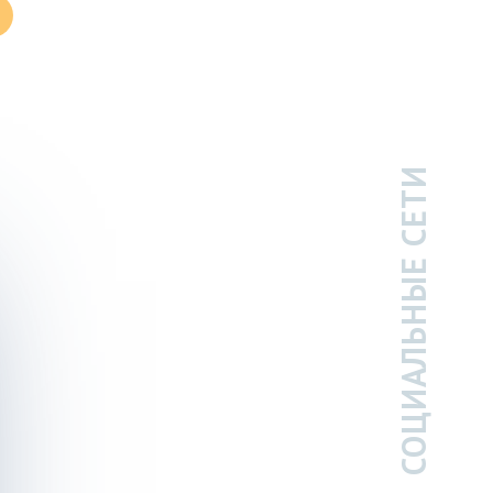
СОЦИАЛЬНЫЕ СЕТИ
ТАТЬЯНА ПЕТРОВНА
02.03.2026
Хочу поделиться впечатлениями о враче стоматологе Ше
Обратилась к ней по поводу протезирования Зубов. Все
качественно. Также хочу отметить не только профессиона
доброту, отзывчивость, вежливость и теплоту.
Такими же качествами обладает и ее ассистент Юлия.