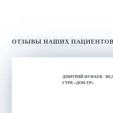
ОТЗЫВЫ
ОТЗЫВЫ НАШИХ ПАЦИЕНТО
ДМИТРИЙ ФУФАЕВ - В
ГТРК «ДОН-ТР»