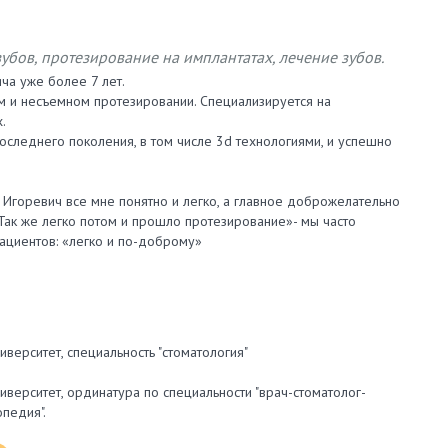
убов, протезирование на имплантатах, лечение зубов.
ча уже более 7 лет.
м и несъемном протезировании. Специализируется на
х.
оследнего поколения, в том числе 3d технологиями, и успешно
 Игоревич все мне понятно и легко, а главное доброжелательно
 Так же легко потом и прошло протезирование»- мы часто
ациентов: «легко и по-доброму»
верситет, специальность "стоматология"
верситет, ординатура по специальности "врач-стоматолог-
опедия".